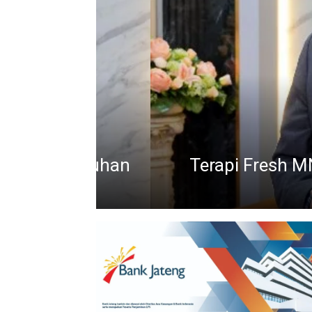
enyembuhan
Terapi Fresh MNC Dini
Re