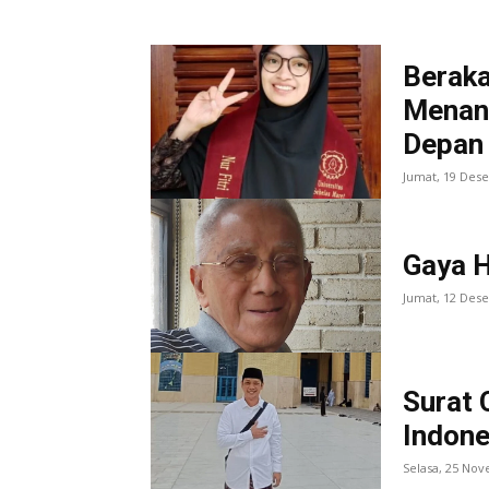
Beraka
Menan
Depan 
Jumat, 19 Des
Gaya H
Jumat, 12 Des
Surat 
Indone
Selasa, 25 No