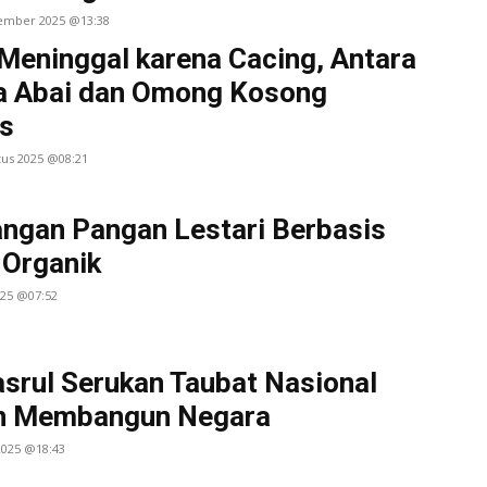
tember 2025 @13:38
 Meninggal karena Cacing, Antara
a Abai dan Omong Kosong
s
tus 2025 @08:21
ngan Pangan Lestari Berbasis
Organik
025 @07:52
srul Serukan Taubat Nasional
an Membangun Negara
 2025 @18:43