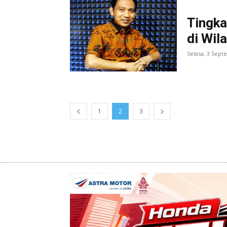
Tingka
di Wil
Selasa, 3 Sep
1
2
3