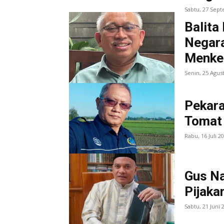
Sabtu, 27 Sep
Balita
Negar
Menke
Senin, 25 Agus
Pekara
Tomat 
Rabu, 16 Juli 2
Gus Na
Pijak
Sabtu, 21 Juni