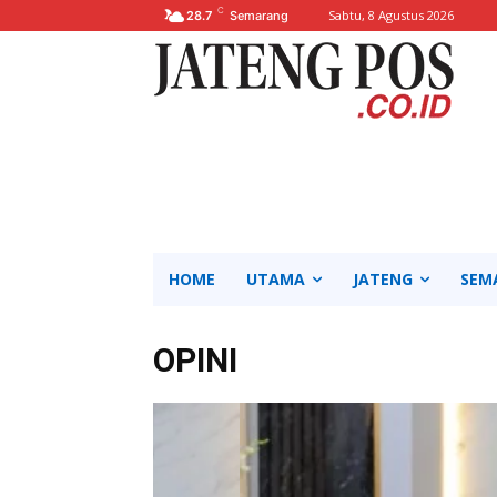
C
Sabtu, 8 Agustus 2026
28.7
Semarang
HOME
UTAMA
JATENG
SEM
OPINI