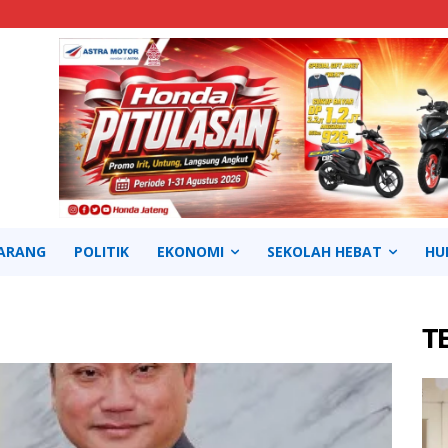
ARANG
POLITIK
EKONOMI
SEKOLAH HEBAT
HU
T
Continue to the category