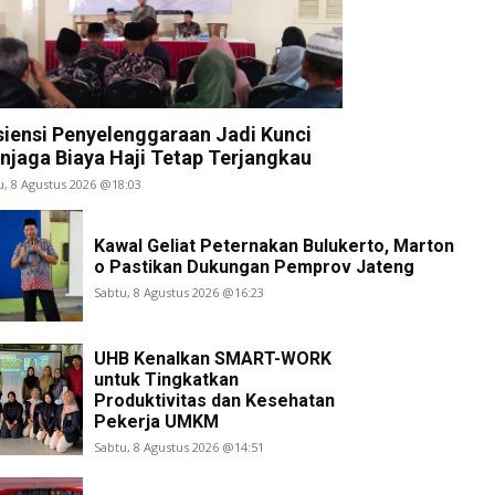
siensi Penyelenggaraan Jadi Kunci
njaga Biaya Haji Tetap Terjangkau
u, 8 Agustus 2026 @18:03
Kawal Geliat Peternakan Bulukerto, Marton
Zikir Molekular dan Sains Penyembuhan
o Pastikan Dukungan Pemprov Jateng
Regeneratif Modern
Sabtu, 8 Agustus 2026 @16:23
UHB Kenalkan SMART-WORK
untuk Tingkatkan
Produktivitas dan Kesehatan
Pekerja UMKM
Sabtu, 8 Agustus 2026 @14:51