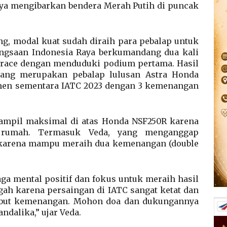
aya mengibarkan bendera Merah Putih di puncak
ng, modal kuat sudah diraih para pebalap untuk
angsaan Indonesia Raya berkumandang dua kali
 race dengan menduduki podium pertama. Hasil
yang merupakan pebalap lulusan Astra Honda
men sementara IATC 2023 dengan 3 kemenangan
tampil maksimal di atas Honda NSF250R karena
 rumah. Termasuk Veda, yang menganggap
, karena mampu meraih dua kemenangan (double
ga mental positif dan fokus untuk meraih hasil
ngah karena persaingan di IATC sangat ketat dan
ebut kemenangan. Mohon doa dan dukungannya
ndalika,” ujar Veda.