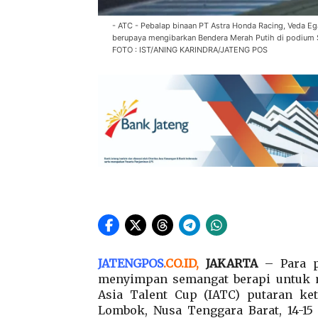
- ATC - Pebalap binaan PT Astra Honda Racing, Veda Ega
berupaya mengibarkan Bendera Merah Putih di podium Si
FOTO : IST/ANING KARINDRA/JATENG POS
JATENGPOS
.
CO.ID
,
JAKARTA
– Para p
menyimpan semangat berapi untuk me
Asia Talent Cup (IATC) putaran keti
Lombok, Nusa Tenggara Barat, 14-15