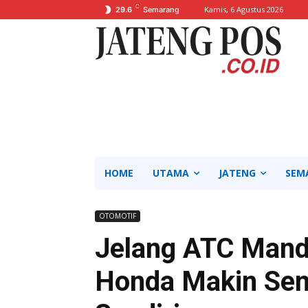
C
Kamis, 6 Agustus 2026
29.6
Semarang
HOME
UTAMA
JATENG
SEM
OTOMOTIF
Jelang ATC Manda
Honda Makin Se