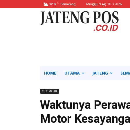
C
Minggu, 9 Agustus 2026
32.6
Semarang
HOME
UTAMA
JATENG
SEM
OTOMOTIF
Waktunya Perawa
Motor Kesayang