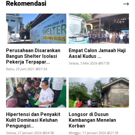
Rekomendasi
Perusahaan Disarankan
Empat Calon Jamaah Haji
Bangun Shelter Isolasi
Aasal Kudus ...
Pekerja Terpapar...
Selasa, 5 Mei 2026 @07:50
Rabu, 23 Juni 2021 @07:24
Hipertensi dan Penyakit
Longsor di Dusun
Kulit Dominasi Keluhan
Kambangan Menelan
Pengungsi...
Korban
Selasa, 27 Januari 2026 @04:58
Minggu, 11 Januari 2026 @21:59