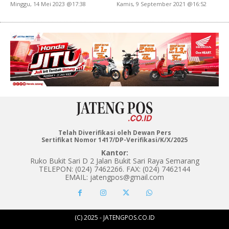
Minggu, 14 Mei 2023 @17:38
Kamis, 9 September 2021 @16:52
Telah Diverifikasi oleh Dewan Pers
Sertifikat Nomor 1417/DP-Verifikasi/K/X/2025
Kantor:
Ruko Bukit Sari D 2 Jalan Bukit Sari Raya Semarang
TELEPON: (024) 7462266. FAX: (024) 7462144
EMAIL: jatengpos@gmail.com
(C) 2025 - JATENGPOS.CO.ID