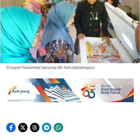
Pj bupati Patoeninkai kampung KB. Foto:ida/jatengpos