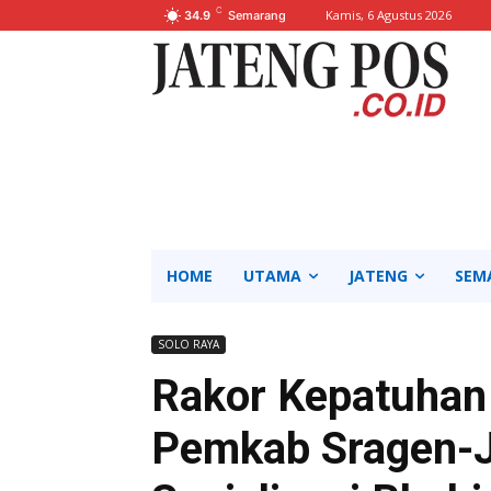
C
Kamis, 6 Agustus 2026
34.9
Semarang
HOME
UTAMA
JATENG
SEM
SOLO RAYA
Rakor Kepatuhan
Pemkab Sragen-J