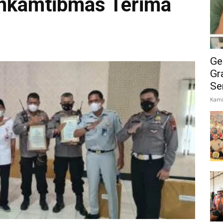
inkamtibmas Terima
Ge
Gr
Se
Kami