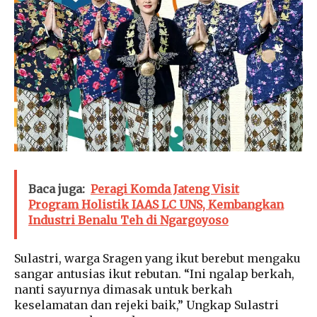
Baca juga:
Peragi Komda Jateng Visit
Program Holistik IAAS LC UNS, Kembangkan
Industri Benalu Teh di Ngargoyoso
Sulastri, warga Sragen yang ikut berebut mengaku
sangar antusias ikut rebutan. “Ini ngalap berkah,
nanti sayurnya dimasak untuk berkah
keselamatan dan rejeki baik,” Ungkap Sulastri