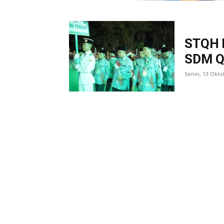
STQH k
SDM Qu
Senin, 13 Okto