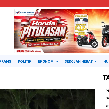
ARANG
POLITIK
EKONOMI
SEKOLAH HEBAT
HU
T
Continue to the category
P
S
ar