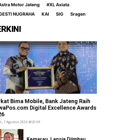
Astra Motor Jateng
#XL Axiata
GESTI NUGRAHA
KAI
SIG
Sragen
ERKINI
rkat Bima Mobile, Bank Jateng Raih
waPos.com Digital Excellence Awards
26
t, 7 Agustus 2026 @20:09
Kemarau, Lansia Diimbau