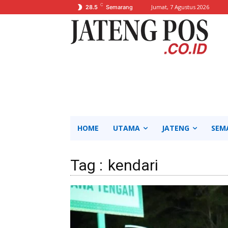
C
Jumat, 7 Agustus 2026
28.5
Semarang
HOME
UTAMA
JATENG
SEM
Tag :
kendari