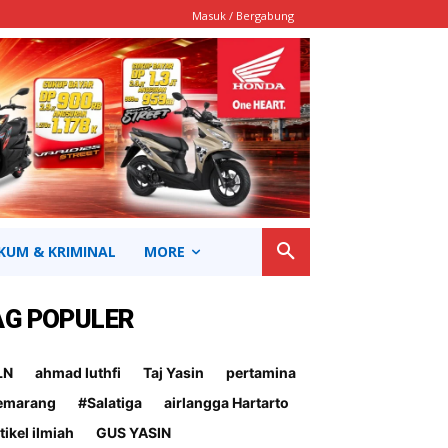
Masuk / Bergabung
KUM & KRIMINAL
MORE
AG POPULER
LN
ahmad luthfi
Taj Yasin
pertamina
emarang
#Salatiga
airlangga Hartarto
tikel ilmiah
GUS YASIN