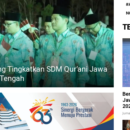
#
N
T
ng Tingkatkan SDM Qur’ani Jawa
Tengah
Be
Ja
20
Juma