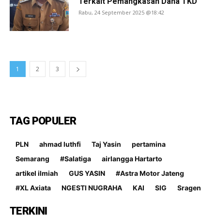
Terkait Pemangkasan Dana TKD
Rabu, 24 September 2025 @18:42
1
2
3
TAG POPULER
PLN
ahmad luthfi
Taj Yasin
pertamina
Semarang
#Salatiga
airlangga Hartarto
artikel ilmiah
GUS YASIN
#Astra Motor Jateng
#XL Axiata
NGESTI NUGRAHA
KAI
SIG
Sragen
TERKINI