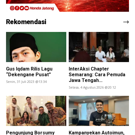
Rekomendasi
Gus Iqdam Rilis Lagu
InterAksi Chapter
“Dekengane Pusat”
Semarang: Cara Pemuda
Jawa Tengah...
Senin, 31 Juli 2023 @13:34
Selasa, 4 Agustus 2026 @20:12
Pengunjung Borsumy
Kampanyekan Autoimun,