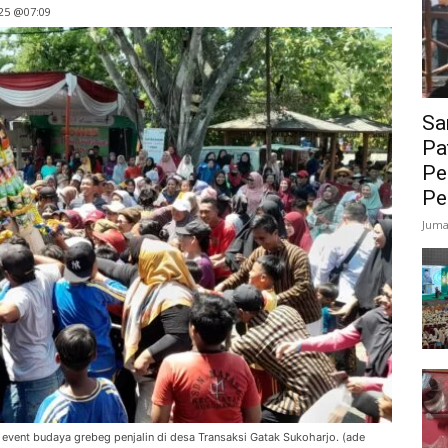
25 @07:09
Sa
Pa
Pe
Pe
Juma
vent budaya grebeg penjalin di desa Transaksi Gatak Sukoharjo. (ade