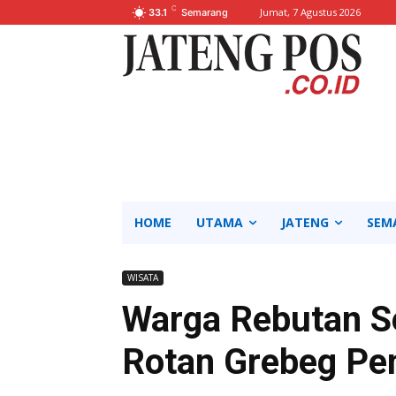
C
Jumat, 7 Agustus 2026
33.1
Semarang
HOME
UTAMA
JATENG
SEM
WISATA
Warga Rebutan S
Rotan Grebeg Pen