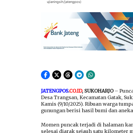
ujianingsih/jatengpos)
JATENGPOS
.
CO.ID
, SUKOHARJO
– Punca
Desa Trangsan, Kecamatan Gatak, Suk
Kamis (9/10/2025). Ribuan warga tum
gunungan berisi hasil bumi dan aneka
Momen puncak terjadi di halaman kant
selesai diarak sejauh satu kilometer