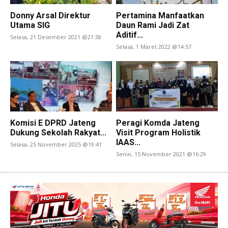
Donny Arsal Direktur
Pertamina Manfaatkan
Utama SIG
Daun Rami Jadi Zat
Aditif...
Selasa, 21 Desember 2021 @21:38
Selasa, 1 Maret 2022 @14:57
Komisi E DPRD Jateng
Peragi Komda Jateng
Dukung Sekolah Rakyat...
Visit Program Holistik
IAAS...
Selasa, 25 November 2025 @19:41
Senin, 15 November 2021 @16:29