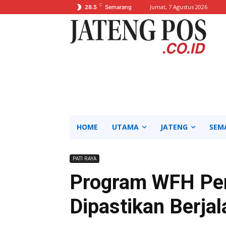
C
Jumat, 7 Agustus 2026
28.5
Semarang
HOME
UTAMA
JATENG
SEM
PATI RAYA
Program WFH Pe
Dipastikan Berjal