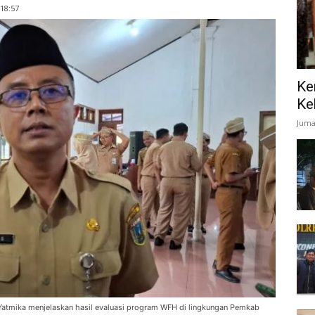
18:57
Ke
Ke
Juma
Yatmika menjelaskan hasil evaluasi program WFH di lingkungan Pemkab