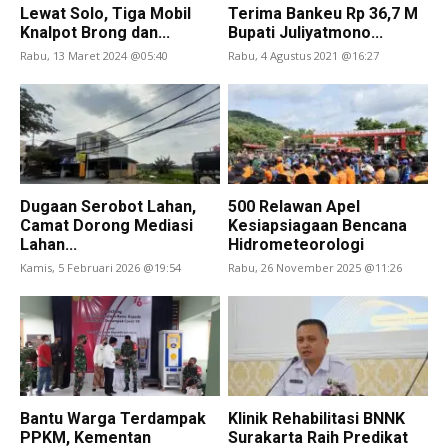
Lewat Solo, Tiga Mobil
Terima Bankeu Rp 36,7 M
Knalpot Brong dan...
Bupati Juliyatmono...
Rabu, 13 Maret 2024 @05:40
Rabu, 4 Agustus 2021 @16:27
Dugaan Serobot Lahan,
500 Relawan Apel
Camat Dorong Mediasi
Kesiapsiagaan Bencana
Lahan...
Hidrometeorologi
Kamis, 5 Februari 2026 @19:54
Rabu, 26 November 2025 @11:26
Bantu Warga Terdampak
Klinik Rehabilitasi BNNK
PPKM, Kementan
Surakarta Raih Predikat