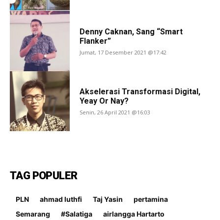
Denny Caknan, Sang “Smart
Flanker”
Jumat, 17 Desember 2021 @17:42
Akselerasi Transformasi Digital,
Yeay Or Nay?
Senin, 26 April 2021 @16:03
TAG POPULER
PLN
ahmad luthfi
Taj Yasin
pertamina
Semarang
#Salatiga
airlangga Hartarto