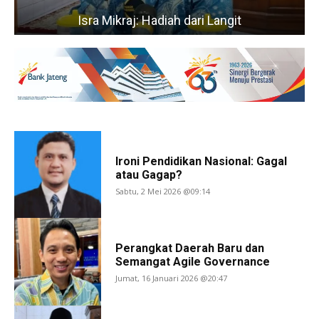
a Mikraj: Hadiah dari Langit
Gaya Hidu
Ironi Pendidikan Nasional: Gagal
atau Gagap?
Sabtu, 2 Mei 2026 @09:14
Perangkat Daerah Baru dan
Semangat Agile Governance
Jumat, 16 Januari 2026 @20:47